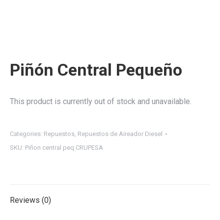
Piñón Central Pequeño
This product is currently out of stock and unavailable.
Categories:
Repuestos
,
Repuestos de Aireador Diesel
SKU:
Piñon central peq CRUPESA
Reviews (0)