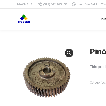
MACHALA:
(593) 072 985 158
Lun – Vie 8AM – 5P
Ini
Piñ
This produ
Categories