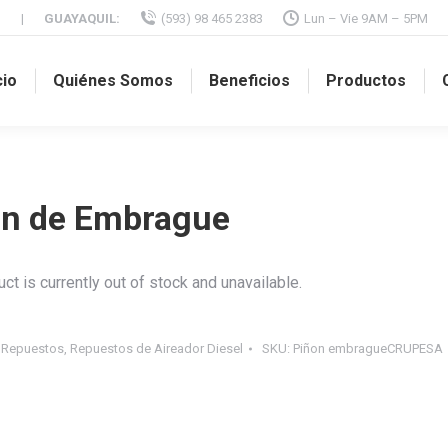
M
|
GUAYAQUIL:
(593) 98 465 2383
Lun – Vie 9AM – 5PM
cio
Quiénes Somos
Beneficios
Productos
ón de Embrague
ct is currently out of stock and unavailable.
:
Repuestos
,
Repuestos de Aireador Diesel
SKU:
Piñon embragueCRUPESA