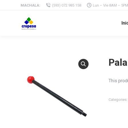
MACHALA:
(593) 072 985 158
Lun – Vie 8AM – 5P
Ini
Pal
This produ
Categories