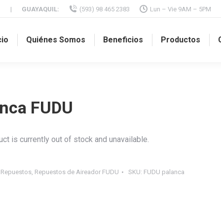
M
|
GUAYAQUIL:
(593) 98 465 2383
Lun – Vie 9AM – 5PM
cio
Quiénes Somos
Beneficios
Productos
anca FUDU
ct is currently out of stock and unavailable.
:
Repuestos
,
Repuestos de Aireador FUDU
SKU:
FUDU palanca