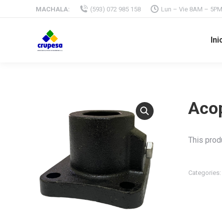
MACHALA:
(593) 072 985 158
Lun – Vie 8AM – 5P
Ini
Acop
This produ
Categories