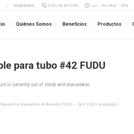
M
|
GUAYAQUIL:
(593) 98 465 2383
Lun – Vie 9AM – 5PM
cio
Quiénes Somos
Beneficios
Productos
le para tubo #42 FUDU
ct is currently out of stock and unavailable.
:
Repuestos
,
Repuestos de Aireador FUDU
SKU:
FUDU acopletubo