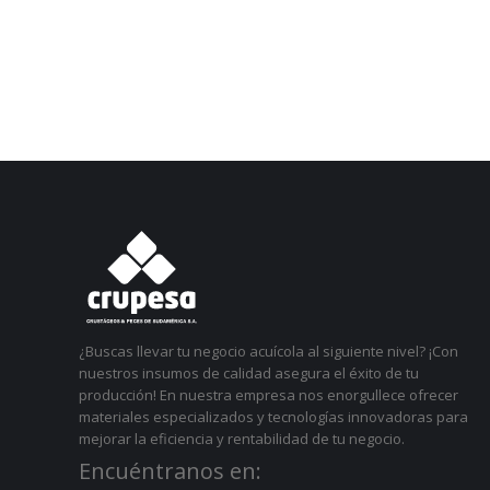
¿Buscas llevar tu negocio acuícola al siguiente nivel? ¡Con
nuestros insumos de calidad asegura el éxito de tu
producción! En nuestra empresa nos enorgullece ofrecer
materiales especializados y tecnologías innovadoras para
mejorar la eficiencia y rentabilidad de tu negocio.
Encuéntranos en: