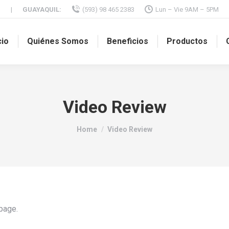
M
|
GUAYAQUIL:
(593) 98 465 2383
Lun – Vie 9AM – 5PM
cio
Quiénes Somos
Beneficios
Productos
Video Review
You are here:
Home
Video Review
 page.